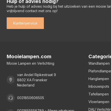
Hulp of advies nodig?
Heb je hulp of advies nodig bij het uitzoeken van een mooie l
vrijblijvend contact met ons op!
Klantenservice
Mooielampen.com
Categori
Mooie Lampen en Verlichting
Wandlampen
Plafondlamp
van Andel Ripkestraat 9
Hanglampen
8802 XA Franeker
Nederland
Inbouwspots
Tafellampen
0031850606505
Vloerlampen
DALI Verlichti
0031655556789 - Alleen whatsapp