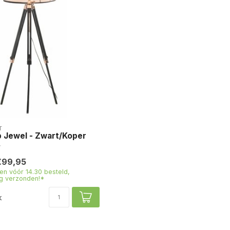
T
 Jewel - Zwart/Koper
€99,95
n vóór 14.30 besteld,
g verzonden!*
k