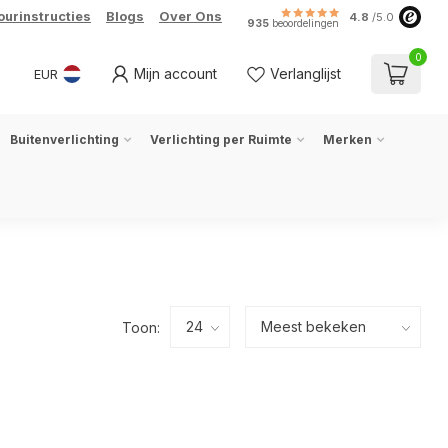
ourinstructies
Blogs
Over Ons
4.8
/5.0
935
beoordelingen
0
Mijn account
Verlanglijst
EUR
Buitenverlichting
Verlichting per Ruimte
Merken
Toon: