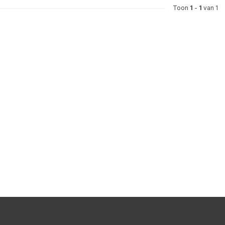
Toon
1
-
1
van 1