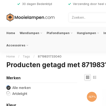
,-
30 dagen Bedenktijd
Verzending door heel 
Home
Wandlampen
Plafondlampen
Hanglampen
I
Accessoires
Home
/
Tags
/
8719831733040
Producten getagd met 87198
Merken
Alle merken
Artdelight
-57%
Kleur