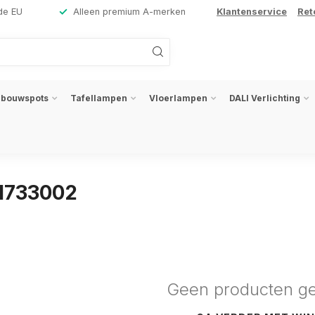
de EU
Alleen premium A-merken
Klantenservice
Ret
nbouwspots
Tafellampen
Vloerlampen
DALI Verlichting
31733002
Geen producten g