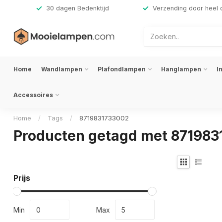
,-
30 dagen Bedenktijd
Verzending door heel 
Home
Wandlampen
Plafondlampen
Hanglampen
I
Accessoires
Home
/
Tags
/
8719831733002
Producten getagd met 87198
Prijs
Min
Max