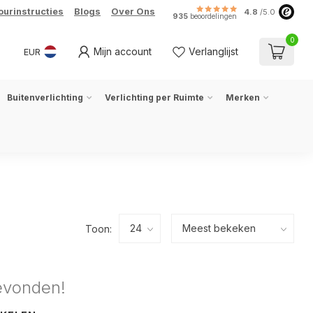
ourinstructies
Blogs
Over Ons
4.8
/5.0
935
beoordelingen
0
Mijn account
Verlanglijst
EUR
Buitenverlichting
Verlichting per Ruimte
Merken
Toon:
evonden!