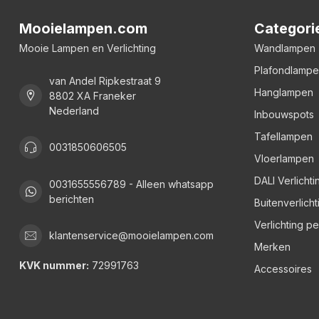
Mooielampen.com
Categori
Mooie Lampen en Verlichting
Wandlampen
Plafondlamp
van Andel Ripkestraat 9
Hanglampen
8802 XA Franeker
Nederland
Inbouwspots
Tafellampen
0031850606505
Vloerlampen
DALI Verlichti
0031655556789 - Alleen whatsapp
berichten
Buitenverlicht
Verlichting p
klantenservice@mooielampen.com
Merken
KVK nummer:
72991763
Accessoires