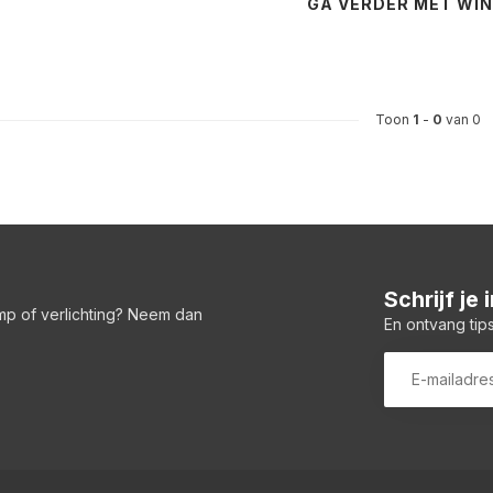
GA VERDER MET WI
Toon
1
-
0
van 0
Schrijf je
amp of verlichting? Neem dan
En ontvang tips