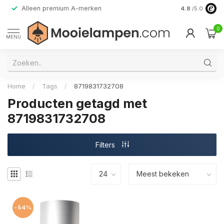
Alleen premium A-merken
4.8
/5.0
0
MENU
Home
/
Tags
/
8719831732708
Producten getagd met
8719831732708
Filters
-54%