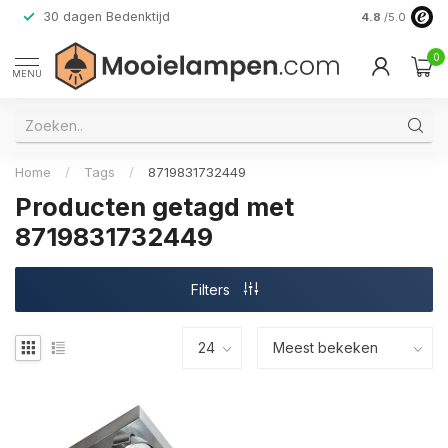
30 dagen Bedenktijd
Verzending do
4.8
/5.0
0
MENU
Home
/
Tags
/
8719831732449
Producten getagd met
8719831732449
Filters