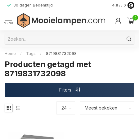
30 dagen Bedenktijd
Verzending do
4.8
/5.0
0
MENU
Home
/
Tags
/
8719831732098
Producten getagd met
8719831732098
Filters