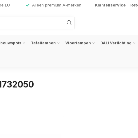
de EU
Alleen premium A-merken
Klantenservice
Ret
nbouwspots
Tafellampen
Vloerlampen
DALI Verlichting
31732050