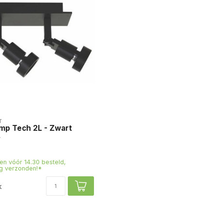
T
mp Tech 2L - Zwart
n vóór 14.30 besteld,
g verzonden!*
k