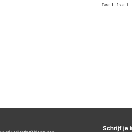
Toon
1
-
1
van 1
Schrijf je