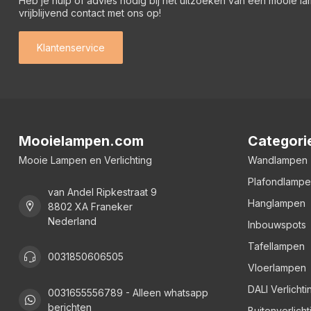
Heb je hulp of advies nodig bij het uitzoeken van een mooie l
vrijblijvend contact met ons op!
Klantenservice
Mooielampen.com
Categori
Mooie Lampen en Verlichting
Wandlampen
Plafondlamp
van Andel Ripkestraat 9
Hanglampen
8802 XA Franeker
Nederland
Inbouwspots
Tafellampen
0031850606505
Vloerlampen
DALI Verlichti
0031655556789 - Alleen whatsapp
berichten
Buitenverlicht