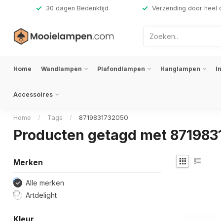
,-
30 dagen Bedenktijd
Verzending door heel 
Home
Wandlampen
Plafondlampen
Hanglampen
I
Accessoires
Home
/
Tags
/
8719831732050
Producten getagd met 87198
Merken
Alle merken
Artdelight
Kleur