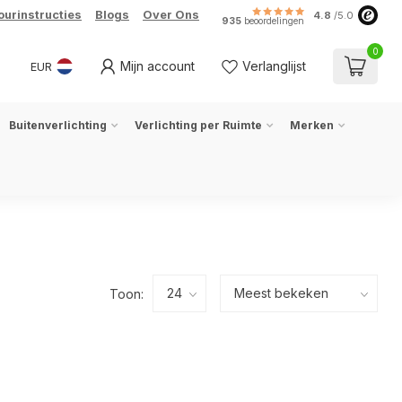
ourinstructies
Blogs
Over Ons
4.8
/5.0
935
beoordelingen
0
Mijn account
Verlanglijst
EUR
Buitenverlichting
Verlichting per Ruimte
Merken
Toon: