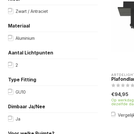
Zwart / Antraciet
Materiaal
Aluminium
Aantal Lichtpunten
2
ARTDELIGH
Plafondla
Type Fitting
GU10
€94,95
Op werkdage
dezelfde da
Dimbaar Ja/Nee
Vergelij
Ja
Voor welke Ruimte?