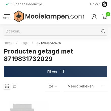
30 dagen Bedenktijd
Verzending do
4.8
/5.0
0
MENU
Home
/
Tags
/
8719831732029
Producten getagd met
8719831732029
Filters