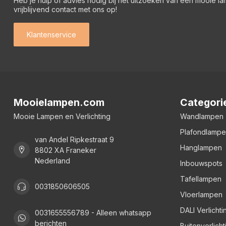
Heb je hulp of advies nodig bij het uitzoeken van een mooie l
vrijblijvend contact met ons op!
Klantenservice
Mooielampen.com
Categori
Mooie Lampen en Verlichting
Wandlampen
Plafondlamp
van Andel Ripkestraat 9
Hanglampen
8802 XA Franeker
Nederland
Inbouwspots
Tafellampen
0031850606505
Vloerlampen
DALI Verlichti
0031655556789 - Alleen whatsapp
berichten
Buitenverlicht