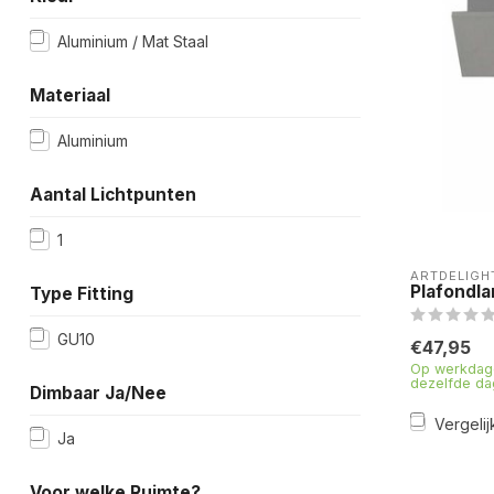
Aluminium / Mat Staal
Materiaal
Aluminium
Aantal Lichtpunten
1
ARTDELIGH
Plafondla
Type Fitting
GU10
€47,95
Op werkdage
dezelfde da
Dimbaar Ja/Nee
Vergelij
Ja
Voor welke Ruimte?