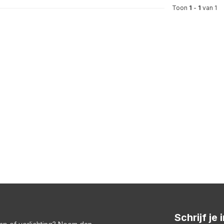
Toon
1
-
1
van 1
Schrijf je