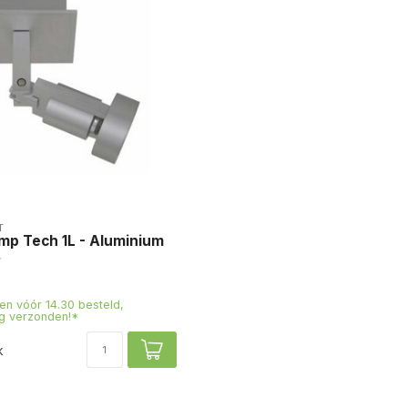
T
mp Tech 1L - Aluminium
n vóór 14.30 besteld,
g verzonden!*
k