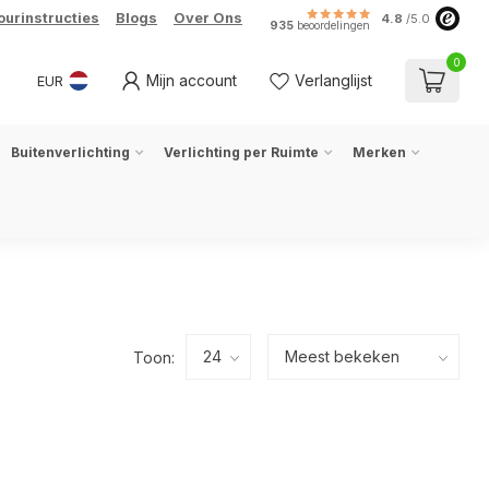
ourinstructies
Blogs
Over Ons
4.8
/5.0
935
beoordelingen
0
Mijn account
Verlanglijst
EUR
Buitenverlichting
Verlichting per Ruimte
Merken
Toon: