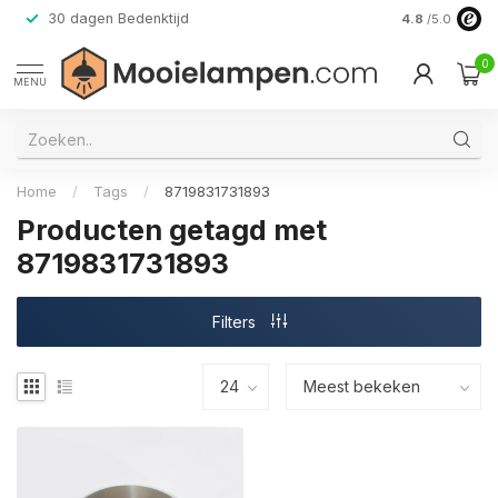
30 dagen Bedenktijd
Verzending do
4.8
/5.0
0
MENU
Home
/
Tags
/
8719831731893
Producten getagd met
8719831731893
Filters