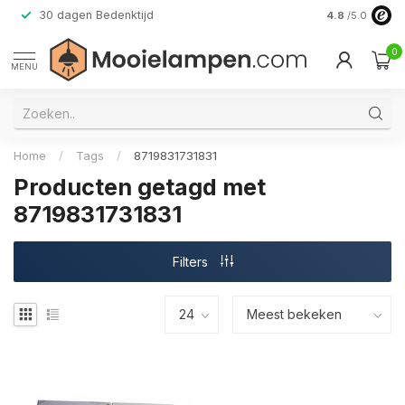
30 dagen Bedenktijd
Verzending do
4.8
/5.0
0
MENU
Home
/
Tags
/
8719831731831
Producten getagd met
8719831731831
Filters