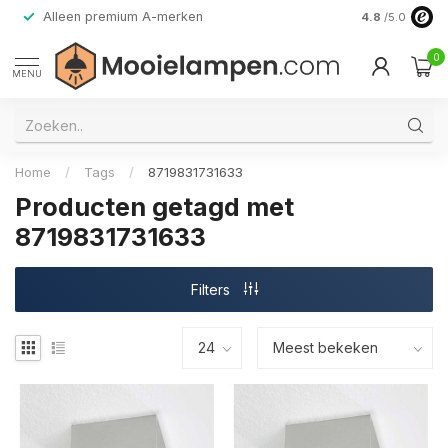
Alleen premium A-merken
4.8
/5.0
0
MENU
Home
/
Tags
/
8719831731633
Producten getagd met
8719831731633
Filters