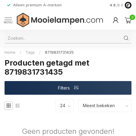
Alleen premium A-merken
4.8
/5.0
0
MENU
Home
/
Tags
/
8719831731435
Producten getagd met
8719831731435
Filters
Geen producten gevonden!