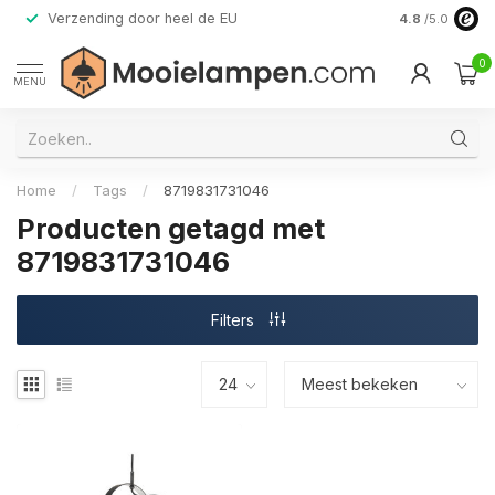
Verzending door heel de EU
Alleen premi
4.8
/5.0
0
MENU
Home
/
Tags
/
8719831731046
Producten getagd met
8719831731046
Filters