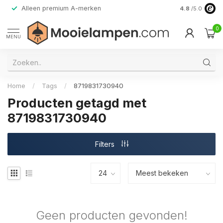
Alleen premium A-merken
4.8
/5.0
0
MENU
Home
/
Tags
/
8719831730940
Producten getagd met
8719831730940
Filters
Geen producten gevonden!