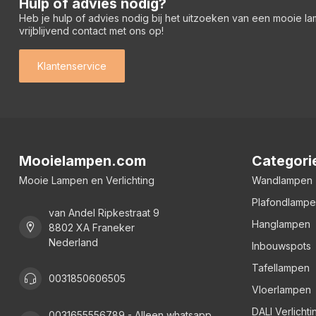
Hulp of advies nodig?
Heb je hulp of advies nodig bij het uitzoeken van een mooie l
vrijblijvend contact met ons op!
Klantenservice
Mooielampen.com
Categori
Mooie Lampen en Verlichting
Wandlampen
Plafondlamp
van Andel Ripkestraat 9
Hanglampen
8802 XA Franeker
Nederland
Inbouwspots
Tafellampen
0031850606505
Vloerlampen
DALI Verlichti
0031655556789 - Alleen whatsapp