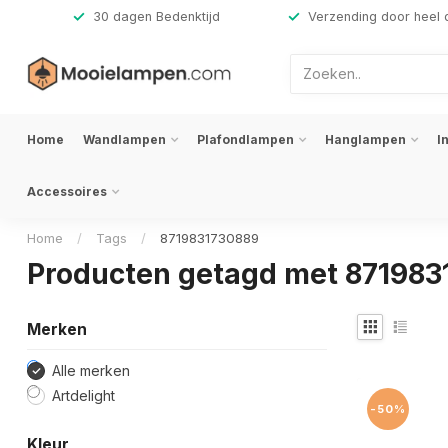
,-
30 dagen Bedenktijd
Verzending door heel 
Home
Wandlampen
Plafondlampen
Hanglampen
I
Accessoires
Home
/
Tags
/
8719831730889
Producten getagd met 871983
Merken
Alle merken
Artdelight
-50%
Kleur