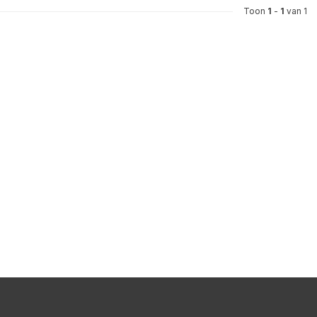
Toon
1
-
1
van 1