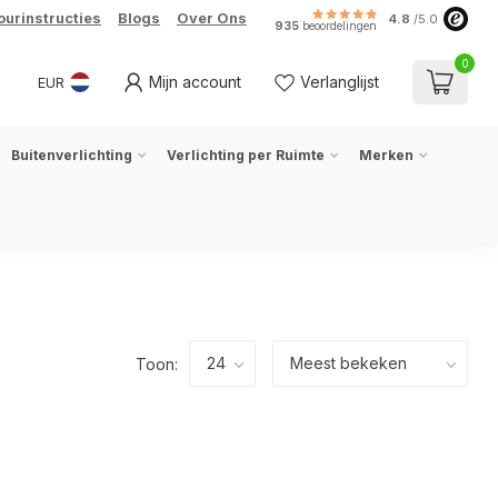
ourinstructies
Blogs
Over Ons
4.8
/5.0
935
beoordelingen
0
Mijn account
Verlanglijst
EUR
Buitenverlichting
Verlichting per Ruimte
Merken
Toon: