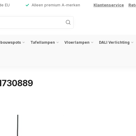
de EU
Alleen premium A-merken
Klantenservice
Ret
nbouwspots
Tafellampen
Vloerlampen
DALI Verlichting
1730889