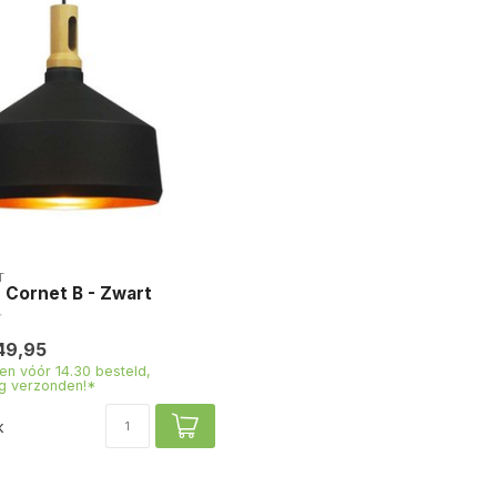
T
 Cornet B - Zwart
49,95
n vóór 14.30 besteld,
g verzonden!*
k