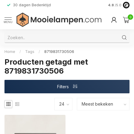
30 dagen Bedenktijd
Verzending do
4.8
/5.0
0
MENU
Home
/
Tags
/
8719831730506
Producten getagd met
8719831730506
Filters