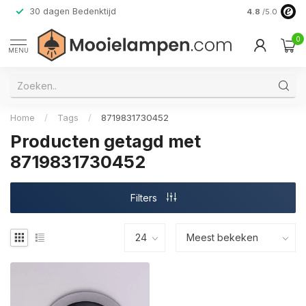
30 dagen Bedenktijd
Verzending do
4.8
/5.0
0
MENU
Home
/
Tags
/
8719831730452
Producten getagd met
8719831730452
Filters