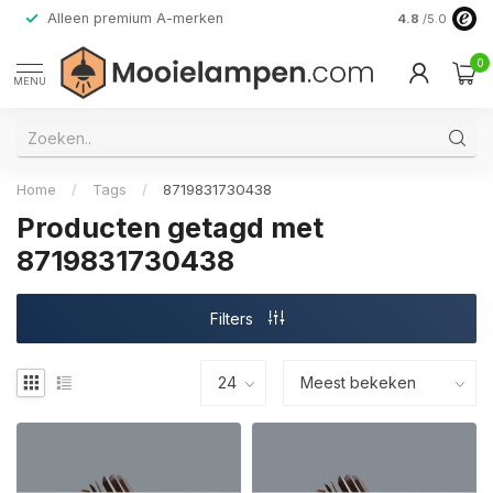
Alleen premium A-merken
4.8
/5.0
0
MENU
Home
/
Tags
/
8719831730438
Producten getagd met
8719831730438
Filters