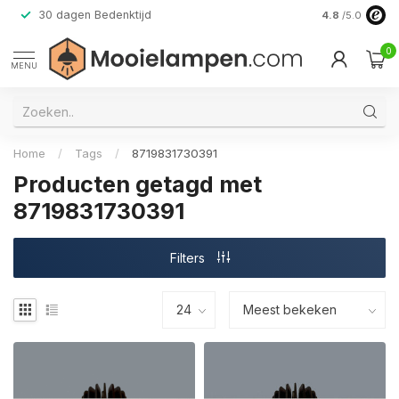
30 dagen Bedenktijd
Verzending do
4.8
/5.0
0
MENU
Home
/
Tags
/
8719831730391
Producten getagd met
8719831730391
Filters