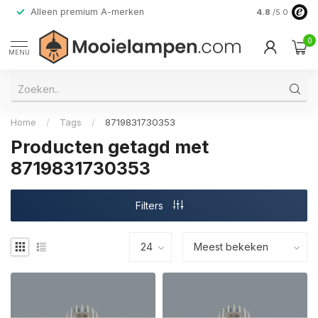
Alleen premium A-merken
4.8
/5.0
0
MENU
Home
/
Tags
/
8719831730353
Producten getagd met
8719831730353
Filters