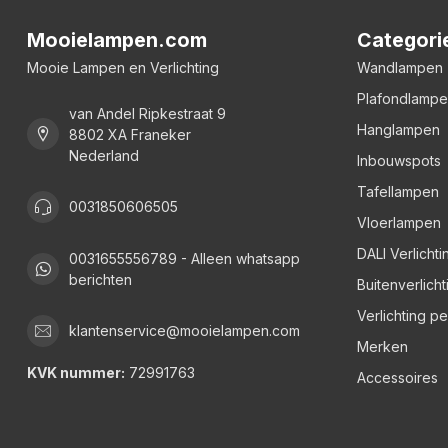
Mooielampen.com
Categori
Mooie Lampen en Verlichting
Wandlampen
Plafondlamp
van Andel Ripkestraat 9
Hanglampen
8802 XA Franeker
Nederland
Inbouwspots
Tafellampen
0031850606505
Vloerlampen
DALI Verlichti
0031655556789 - Alleen whatsapp
berichten
Buitenverlicht
Verlichting p
klantenservice@mooielampen.com
Merken
KVK nummer:
72991763
Accessoires