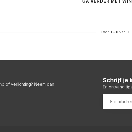
GA VERDER MET WI
Toon
1
-
0
van 0
Schrijf je
amp of verlichting? Neem dan
En ontvang tips