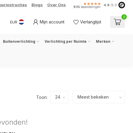
ourinstructies
Blogs
Over Ons
4.8
/5.0
935
beoordelingen
0
Mijn account
Verlanglijst
EUR
Buitenverlichting
Verlichting per Ruimte
Merken
Toon:
evonden!