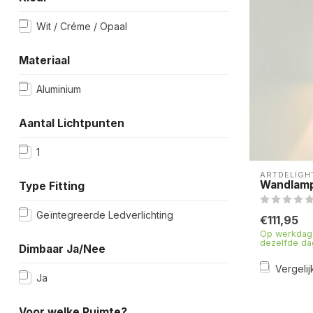
Wit / Créme / Opaal
Materiaal
Aluminium
Aantal Lichtpunten
1
ARTDELIGH
Wandlamp 
Type Fitting
Geïntegreerde Ledverlichting
€111,95
Op werkdage
dezelfde da
Dimbaar Ja/Nee
Vergelij
Ja
Voor welke Ruimte?