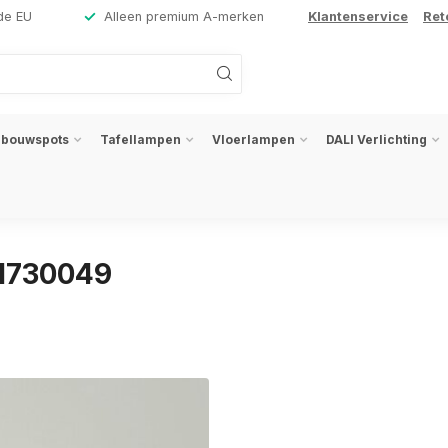
de EU
Alleen premium A-merken
Klantenservice
Ret
nbouwspots
Tafellampen
Vloerlampen
DALI Verlichting
31730049