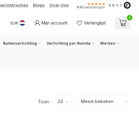
ourinstructies
Blogs
Over Ons
4.8
/5.0
935
beoordelingen
0
Mijn account
Verlanglijst
EUR
Buitenverlichting
Verlichting per Ruimte
Merken
Toon: