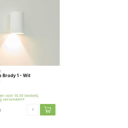
T
Brody 1 - Wit
n vóór 14.30 besteld,
g verzonden!*
k