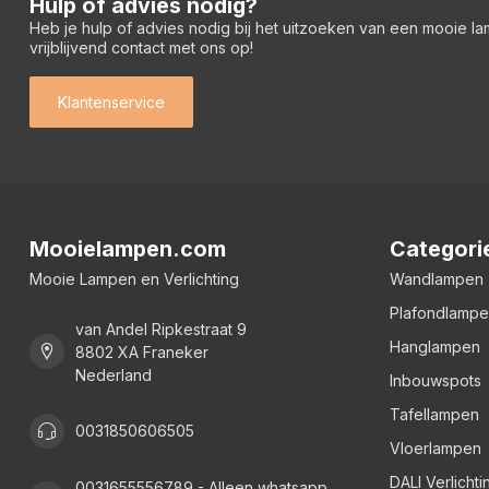
Hulp of advies nodig?
Heb je hulp of advies nodig bij het uitzoeken van een mooie l
vrijblijvend contact met ons op!
Klantenservice
Mooielampen.com
Categori
Mooie Lampen en Verlichting
Wandlampen
Plafondlamp
van Andel Ripkestraat 9
Hanglampen
8802 XA Franeker
Nederland
Inbouwspots
Tafellampen
0031850606505
Vloerlampen
DALI Verlichti
0031655556789 - Alleen whatsapp