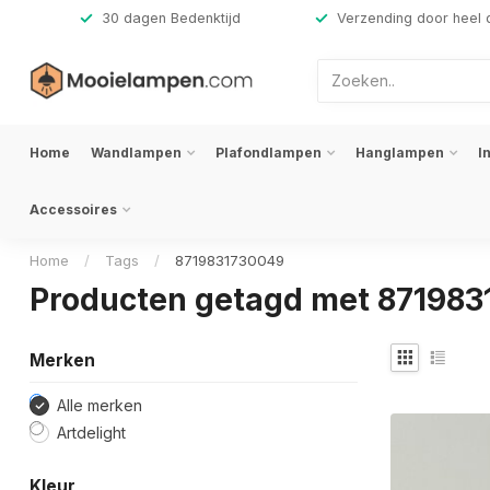
,-
30 dagen Bedenktijd
Verzending door heel 
Home
Wandlampen
Plafondlampen
Hanglampen
I
Accessoires
Home
/
Tags
/
8719831730049
Producten getagd met 87198
Merken
Alle merken
Artdelight
Kleur