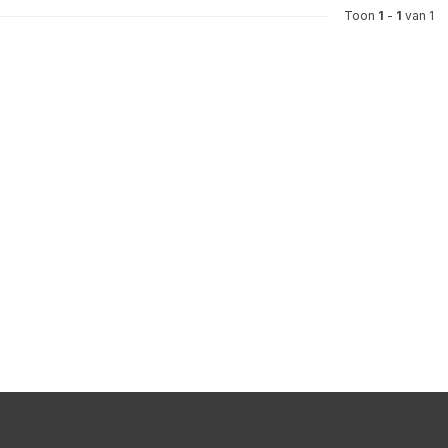
Toon
1
-
1
van 1