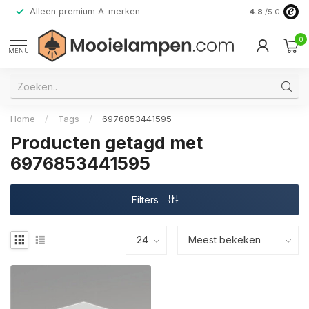
Alleen premium A-merken
4.8
/5.0
0
MENU
Home
/
Tags
/
6976853441595
Producten getagd met
6976853441595
Filters