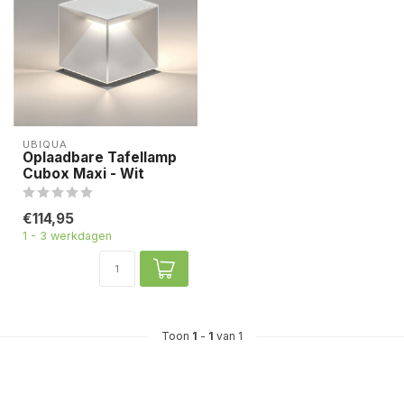
UBIQUA
Oplaadbare Tafellamp
Cubox Maxi - Wit
€114,95
1 - 3 werkdagen
Toon
1
-
1
van 1