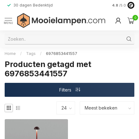
30 dagen Bedenktijd
Verzending do
4.8
/5.0
0
MENU
Home
/
Tags
/
6976853441557
Producten getagd met
6976853441557
Filters