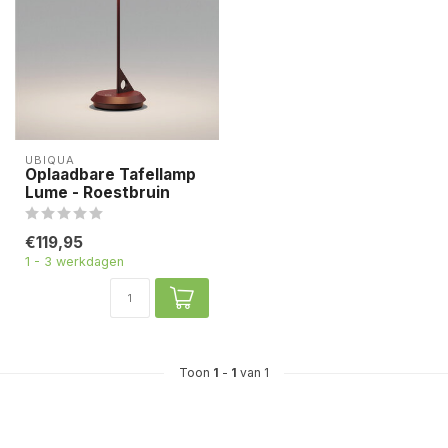
UBIQUA
Oplaadbare Tafellamp
Lume - Roestbruin
€119,95
1 - 3 werkdagen
Toon
1
-
1
van 1