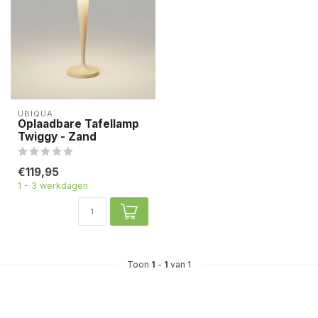
UBIQUA
Oplaadbare Tafellamp
Twiggy - Zand
€119,95
1 - 3 werkdagen
Toon
1
-
1
van 1