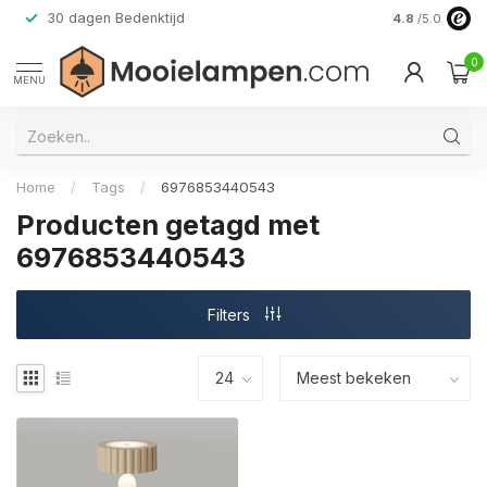
30 dagen Bedenktijd
Verzending do
4.8
/5.0
0
MENU
Home
/
Tags
/
6976853440543
Producten getagd met
6976853440543
Filters