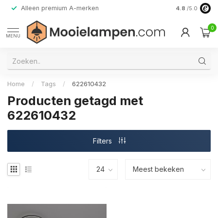
Alleen premium A-merken
4.8
/5.0
0
MENU
Home
/
Tags
/
622610432
Producten getagd met
622610432
Filters