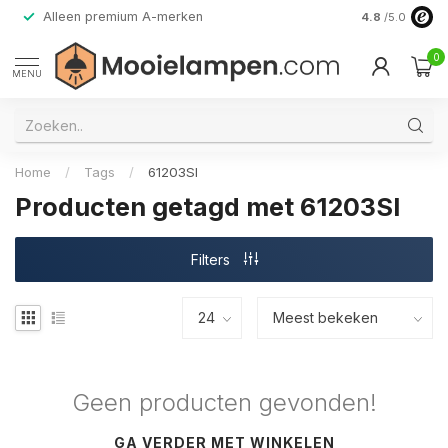
Alleen premium A-merken
4.8
/5.0
0
MENU
Home
/
Tags
/
61203SI
Producten getagd met 61203SI
Filters
Geen producten gevonden!
GA VERDER MET WINKELEN