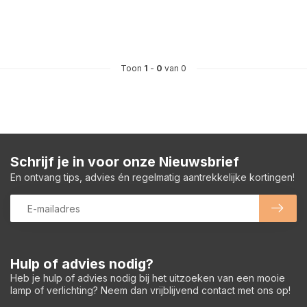
Toon
1
-
0
van 0
Schrijf je in voor onze Nieuwsbrief
En ontvang tips, advies én regelmatig aantrekkelijke kortingen!
Hulp of advies nodig?
Heb je hulp of advies nodig bij het uitzoeken van een mooie
lamp of verlichting? Neem dan vrijblijvend contact met ons op!