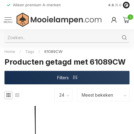
Alleen premium A-merken
4.8
/5.0
0
MENU
Home
/
Tags
/
61089CW
Producten getagd met 61089CW
Filters