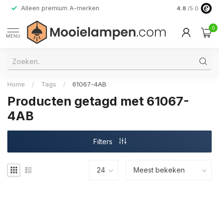
Alleen premium A-merken
4.8
/5.0
0
MENU
Home
/
Tags
/
61067-4AB
Producten getagd met 61067-
4AB
Filters