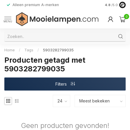
Alleen premium A-merken
4.8
/5.0
0
MENU
Home
/
Tags
/
5903282799035
Producten getagd met
5903282799035
Filters
Geen producten gevonden!