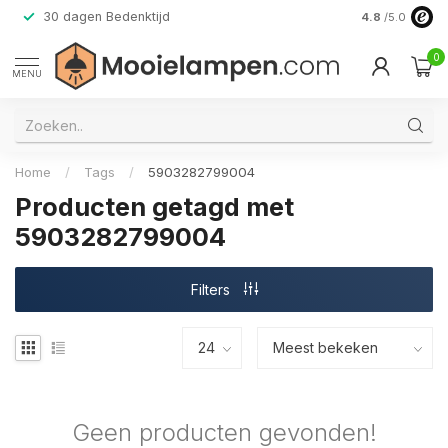
30 dagen Bedenktijd
Verzending do
4.8
/5.0
0
MENU
Home
/
Tags
/
5903282799004
Producten getagd met
5903282799004
Filters
Geen producten gevonden!