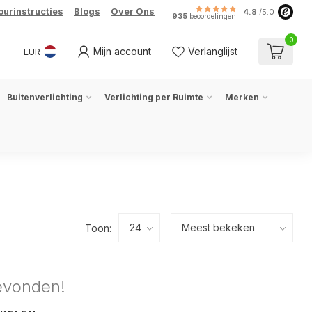
ourinstructies
Blogs
Over Ons
4.8
/5.0
935
beoordelingen
0
Mijn account
Verlanglijst
EUR
Buitenverlichting
Verlichting per Ruimte
Merken
Toon:
evonden!