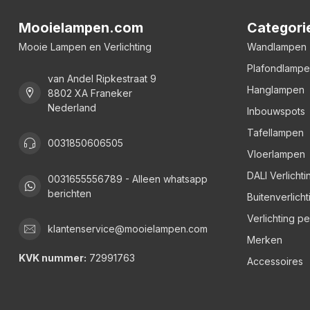
Mooielampen.com
Categori
Mooie Lampen en Verlichting
Wandlampen
Plafondlamp
van Andel Ripkestraat 9
Hanglampen
8802 XA Franeker
Nederland
Inbouwspots
Tafellampen
0031850606505
Vloerlampen
DALI Verlichti
0031655556789 - Alleen whatsapp
berichten
Buitenverlicht
Verlichting p
klantenservice@mooielampen.com
Merken
KVK nummer:
72991763
Accessoires