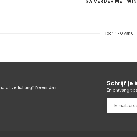
GA VERDER MET WI
Toon
1
-
0
van 0
Schrijf je
amp of verlichting? Neem dan
En ontvang tips