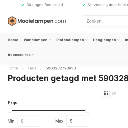
,-
30 dagen Bedenktijd
Verzending door heel 
Home
Wandlampen
Plafondlampen
Hanglampen
I
Accessoires
Home
/
Tags
/
5903282798830
Producten getagd met 59032
Prijs
Min
Max