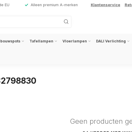
de EU
Alleen premium A-merken
Klantenservice
Ret
nbouwspots
Tafellampen
Vloerlampen
DALI Verlichting
82798830
Geen producten g