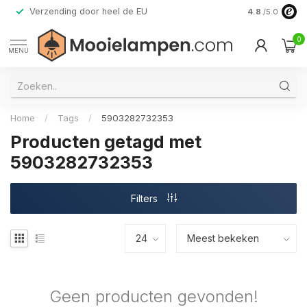
Verzending door heel de EU
Alleen premi
4.8
/5.0
0
MENU
Home
/
Tags
/
5903282732353
Producten getagd met
5903282732353
Filters
Geen producten gevonden!