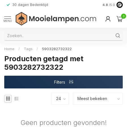
30 dagen Bedenktijd
Verzending do
4.8
/5.0
0
MENU
Home
/
Tags
/
5903282732322
Producten getagd met
5903282732322
Filters
Geen producten gevonden!