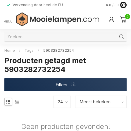
Verzending door heel de EU
Alleen premi
4.8
/5.0
0
MENU
Home
/
Tags
/
5903282732254
Producten getagd met
5903282732254
Filters
Geen producten gevonden!