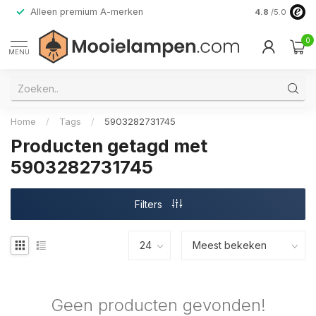
Alleen premium A-merken
4.8
/5.0
0
MENU
Home
/
Tags
/
5903282731745
Producten getagd met
5903282731745
Filters
Geen producten gevonden!