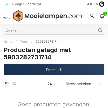
30 dagen Bedenktijd
Verzending do
4.8
/5.0
0
MENU
Home
/
Tags
/
5903282731714
Producten getagd met
5903282731714
Filters
Geen producten gevonden!