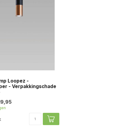
amp Loopez -
per - Verpakkingschade
19,95
gen
k