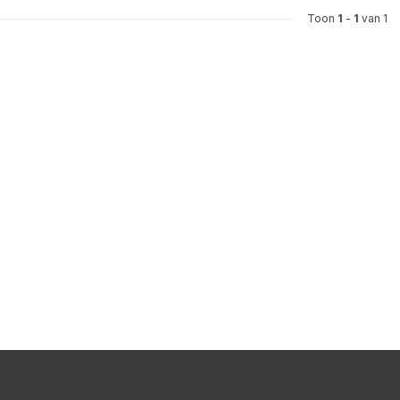
Toon
1
-
1
van 1