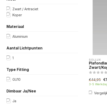
Zwart / Antraciet
Koper
Materiaal
Aluminium
Aantal Lichtpunten
1
SOLLUX
Plafondl
Zwart/Ko
Type Fitting
€
GU10
€44,95
3-5 Werkda
Dimbaar Ja/Nee
Vergelij
Ja