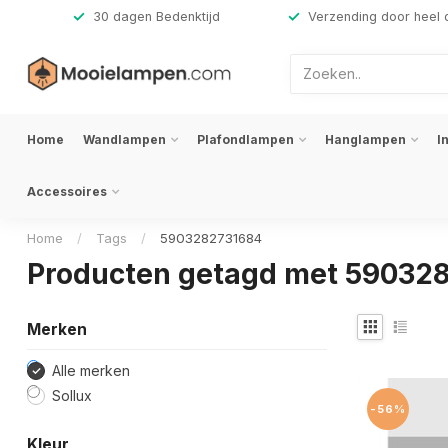
,-
30 dagen Bedenktijd
Verzending door heel 
Home
Wandlampen
Plafondlampen
Hanglampen
I
Accessoires
Home
/
Tags
/
5903282731684
Producten getagd met 59032
Merken
Alle merken
Sollux
-56%
Kleur