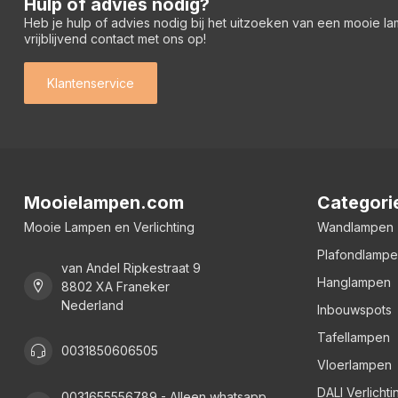
Hulp of advies nodig?
Heb je hulp of advies nodig bij het uitzoeken van een mooie l
vrijblijvend contact met ons op!
Klantenservice
Mooielampen.com
Categori
Mooie Lampen en Verlichting
Wandlampen
Plafondlamp
van Andel Ripkestraat 9
Hanglampen
8802 XA Franeker
Nederland
Inbouwspots
Tafellampen
0031850606505
Vloerlampen
DALI Verlichti
0031655556789 - Alleen whatsapp