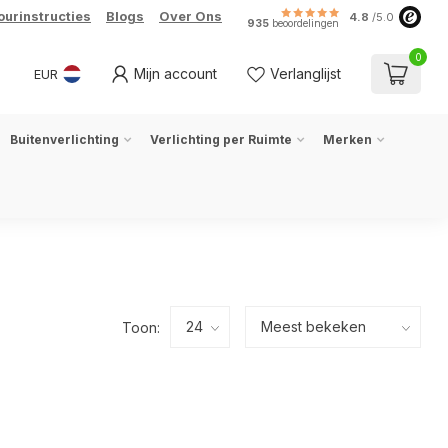
ourinstructies
Blogs
Over Ons
4.8
/5.0
935
beoordelingen
0
Mijn account
Verlanglijst
EUR
Buitenverlichting
Verlichting per Ruimte
Merken
Toon: