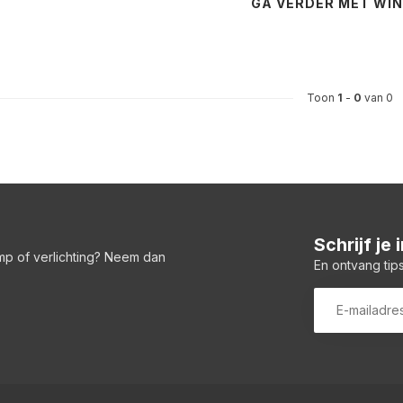
GA VERDER MET WI
Toon
1
-
0
van 0
Schrijf je
amp of verlichting? Neem dan
En ontvang tips