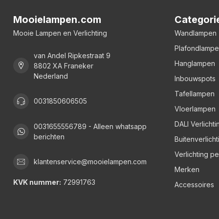
Mooielampen.com
Categori
Mooie Lampen en Verlichting
Wandlampen
Plafondlamp
van Andel Ripkestraat 9
Hanglampen
8802 XA Franeker
Nederland
Inbouwspots
Tafellampen
0031850606505
Vloerlampen
DALI Verlichti
0031655556789 - Alleen whatsapp
berichten
Buitenverlicht
Verlichting p
klantenservice@mooielampen.com
Merken
KVK nummer:
72991763
Accessoires