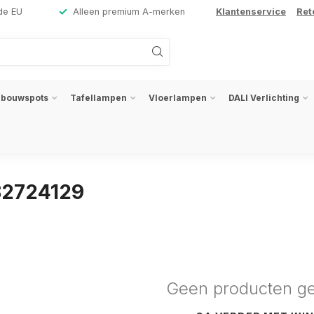
de EU
Alleen premium A-merken
Klantenservice
Ret
nbouwspots
Tafellampen
Vloerlampen
DALI Verlichting
82724129
Geen producten g