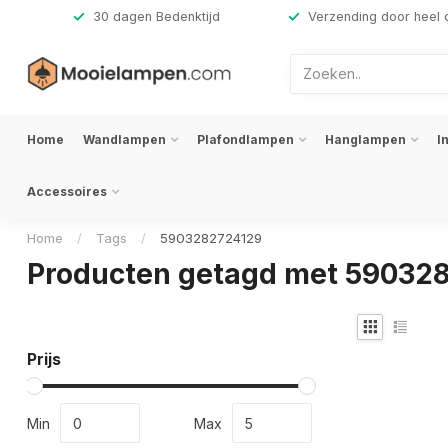
,-
30 dagen Bedenktijd
Verzending door heel 
Home
Wandlampen
Plafondlampen
Hanglampen
I
Accessoires
Home
/
Tags
/
5903282724129
Producten getagd met 59032
Prijs
Min
Max