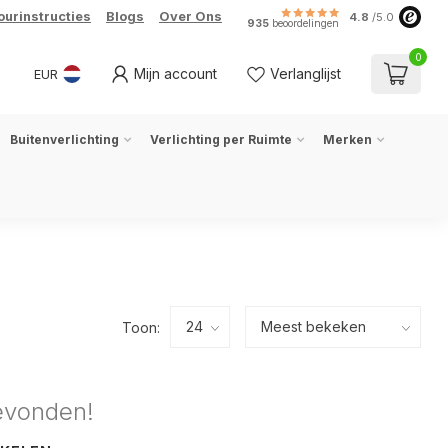
ourinstructies
Blogs
Over Ons
4.8
/5.0
935
beoordelingen
0
Mijn account
Verlanglijst
EUR
Buitenverlichting
Verlichting per Ruimte
Merken
Toon:
evonden!