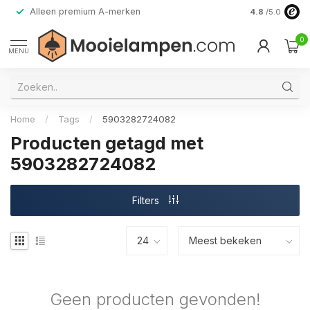
Alleen premium A-merken
4.8
/5.0
0
MENU
Home
/
Tags
/
5903282724082
Producten getagd met
5903282724082
Filters
Geen producten gevonden!