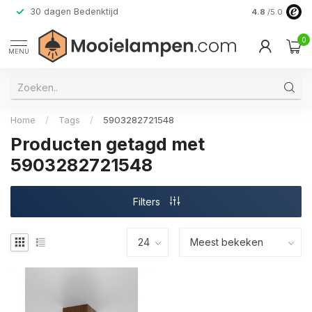
30 dagen Bedenktijd
Verzending do
4.8
/5.0
0
MENU
Home
/
Tags
/
5903282721548
Producten getagd met
5903282721548
Filters