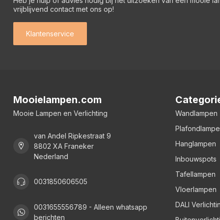
Heb je hulp of advies nodig bij het uitzoeken van een mooie l
vrijblijvend contact met ons op!
Klantenservice
Mooielampen.com
Categori
Mooie Lampen en Verlichting
Wandlampen
Plafondlamp
van Andel Ripkestraat 9
Hanglampen
8802 XA Franeker
Nederland
Inbouwspots
Tafellampen
0031850606505
Vloerlampen
DALI Verlichti
0031655556789 - Alleen whatsapp
berichten
Buitenverlicht