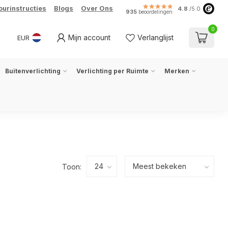
ourinstructies
Blogs
Over Ons
4.8
/5.0
935
beoordelingen
0
Mijn account
Verlanglijst
EUR
Buitenverlichting
Verlichting per Ruimte
Merken
Toon: