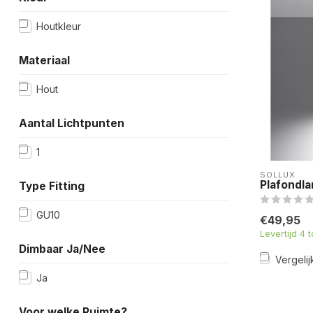
Houtkleur
Materiaal
Hout
Aantal Lichtpunten
1
SOLLUX
Plafondl
Type Fitting
GU10
€49,95
Levertijd 4 
Dimbaar Ja/Nee
Vergelij
Ja
Voor welke Ruimte?