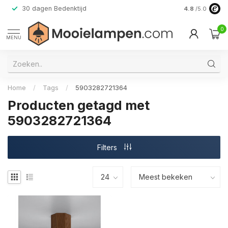
30 dagen Bedenktijd
Verzending do
4.8
/5.0
0
MENU
Home
/
Tags
/
5903282721364
Producten getagd met
5903282721364
Filters