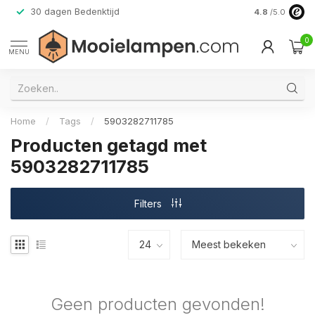
30 dagen Bedenktijd
Verzending do
4.8
/5.0
0
MENU
Home
/
Tags
/
5903282711785
Producten getagd met
5903282711785
Filters
Geen producten gevonden!