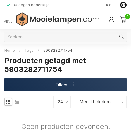
30 dagen Bedenktijd
Verzending do
4.8
/5.0
0
MENU
Home
/
Tags
/
5903282711754
Producten getagd met
5903282711754
Filters
Geen producten gevonden!