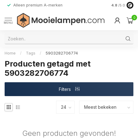
Alleen premium A-merken
4.8
/5.0
0
MENU
Home
/
Tags
/
5903282706774
Producten getagd met
5903282706774
Filters
Geen producten gevonden!