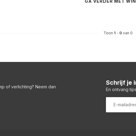
GA VERDER MET WI
Toon
1
-
0
van 0
Schrijf je
amp of verlichting? Neem dan
En ontvang tips