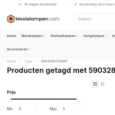
,-
30 dagen Bedenktijd
Verzending door heel 
Home
Wandlampen
Plafondlampen
Hanglampen
I
Accessoires
Home
/
Tags
/
5903282705661
Producten getagd met 59032
Prijs
Min
Max