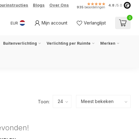
ourinstructies
Blogs
Over Ons
4.8
/5.0
935
beoordelingen
0
Mijn account
Verlanglijst
EUR
Buitenverlichting
Verlichting per Ruimte
Merken
Toon:
evonden!