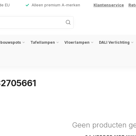
de EU
Alleen premium A-merken
Klantenservice
Ret
nbouwspots
Tafellampen
Vloerlampen
DALI Verlichting
82705661
Geen producten g