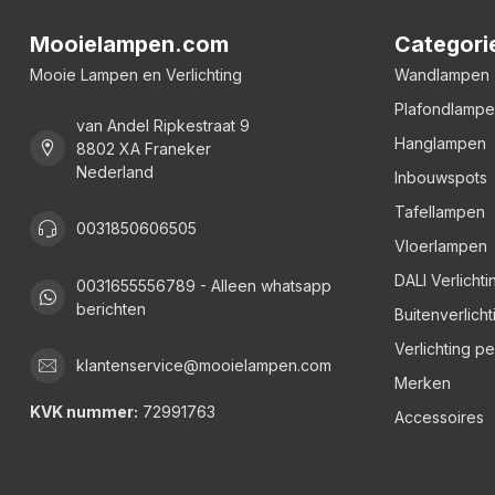
Mooielampen.com
Categori
Mooie Lampen en Verlichting
Wandlampen
Plafondlamp
van Andel Ripkestraat 9
Hanglampen
8802 XA Franeker
Nederland
Inbouwspots
Tafellampen
0031850606505
Vloerlampen
DALI Verlichti
0031655556789 - Alleen whatsapp
berichten
Buitenverlicht
Verlichting p
klantenservice@mooielampen.com
Merken
KVK nummer:
72991763
Accessoires