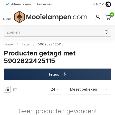
Alleen premium A-merken
4.8
/5.0
0
MENU
Home
/
Tags
/
5902622425115
Producten getagd met
5902622425115
Filters
Geen producten gevonden!