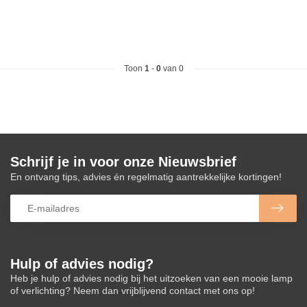
Toon
1
-
0
van 0
Schrijf je in voor onze Nieuwsbrief
En ontvang tips, advies én regelmatig aantrekkelijke kortingen!
Hulp of advies nodig?
Heb je hulp of advies nodig bij het uitzoeken van een mooie lamp
of verlichting? Neem dan vrijblijvend contact met ons op!