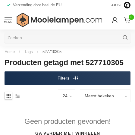
eel de EU
Alleen premium A-merken
4.8
/5.0
0
MENU
Home
/
Tags
/
527710305
Producten getagd met 527710305
Filters
Geen producten gevonden!
GA VERDER MET WINKELEN