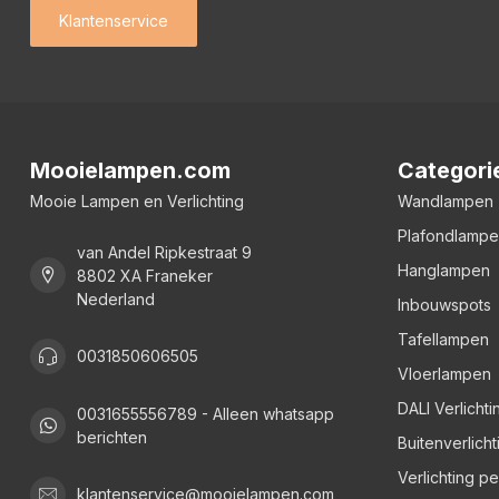
Klantenservice
Mooielampen.com
Categori
Mooie Lampen en Verlichting
Wandlampen
Plafondlamp
van Andel Ripkestraat 9
Hanglampen
8802 XA Franeker
Nederland
Inbouwspots
Tafellampen
0031850606505
Vloerlampen
DALI Verlichti
0031655556789 - Alleen whatsapp
berichten
Buitenverlicht
Verlichting p
klantenservice@mooielampen.com