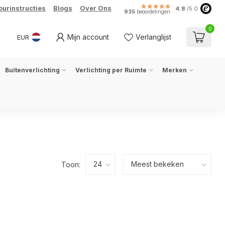
ourinstructies
Blogs
Over Ons
4.8
/5.0
935
beoordelingen
0
Mijn account
Verlanglijst
EUR
Buitenverlichting
Verlichting per Ruimte
Merken
Toon: