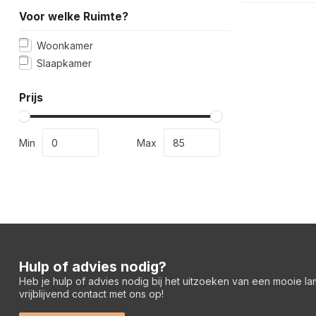
Voor welke Ruimte?
Woonkamer
Slaapkamer
Prijs
Min
Max
Hulp of advies nodig?
Heb je hulp of advies nodig bij het uitzoeken van een mooie l
vrijblijvend contact met ons op!