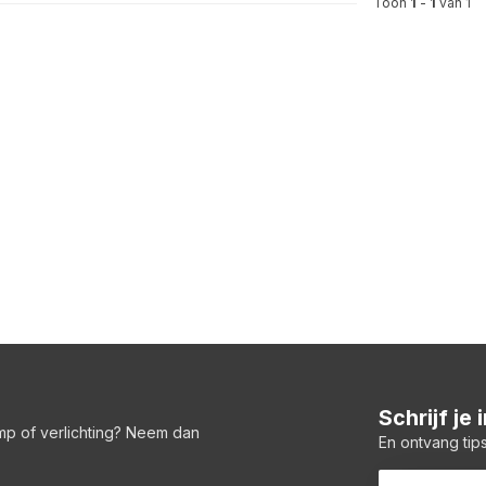
Toon
1
-
1
van 1
Schrijf je
amp of verlichting? Neem dan
En ontvang tips