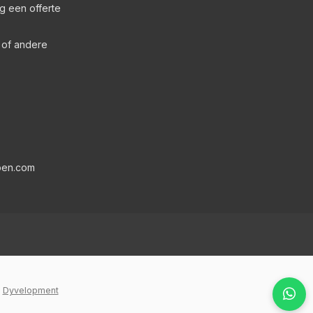
g een offerte
s of andere
pen.com
y
Dyvelopment